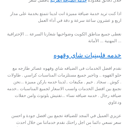
خلال دقائق معدودة
خدمة الضيافة العربية
بأفضل سعر
اذا كنت تريد خدمة ضيافة مميزة انت لدينا تتمتع بخدمة على مدار
اربع و عشرون ساعة سرعة و دقة في أداء العمل
نغطى جميع مناطق الكويت وضواحيها شعارنا السرعة … الإحترافية
… المهنية … الأمانة
خدمه فلبينيات شاي وقهوه
نقدم افضل الخدمات فى الضيافه شاي وقهوه عصائر طازجه مع
حلو القهوه .. وتاجير جميع مستلزمات المناسبات كراسي . طاولات
. كوش . سجاد . خيم . مكيفات ..لدينا خدمه باركن مميزة …نحن
نجمع بين افضل الخدمات وانسب الاسعار لجميع المناسبات ..خدمه
ضيافه رجال . خدمه ضيافه نساء …تفتيش بلوتوث وامن حفلات
ودعاوي
عزيزي العميل في المجد للضيافة تجمع بين افضل جودة و احسن
سعر نسعي دائما من اجل راحتك نقدم خدماتنا من خلال احدث