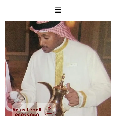
خطي
لى
لمحتوى