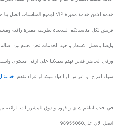
خدمه الامن خدمة مميزة VIP لجميع المناسبات اتصل بنا خدمة 24 ساعة في جميع محافظات الكويت ارقي خدمة شاي وقهوة وعصائر
فريش لكل مناسباتكم السعيدة بطريقه مميزة راقيه ومشر
وايضا بافضل الاسعار واجود الخدمات نحن نجمع بين اصاله
ورقي الحاضر فنحن نهتم بعملائنا على ارقي مستوى واشيك
سواء افراح او اعراس او اعياد ميلاد او عزاء نقدم
خدمة اي
في افخم اطقم شاي و قهوة وتذوق للمشروبات الرائعه من ا
اتصل الان علي98955060