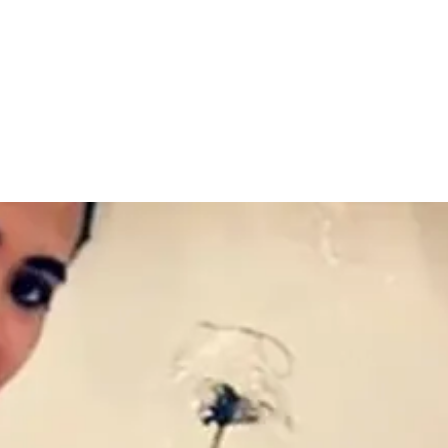
خطي
لى
لمحتوى