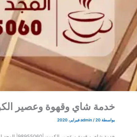
خدمة شاي وقهوة وعصير الكويت |98955060| المجد
بواسطة
20 فبراير، 2020
/
admin
خدمة شاي و قهوة و عصير الكويت |98955060| المجد للضيافة