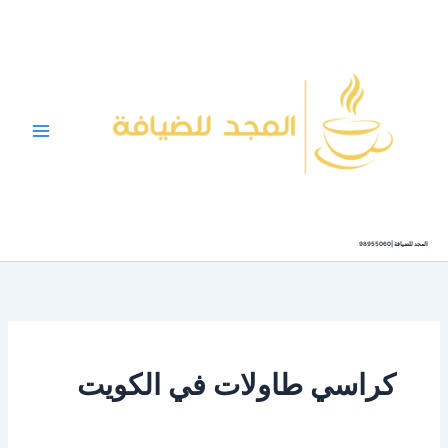
خطي
لى
لمحتوى
المجد للضيافة |98955060
كراسي طاولات في الكويت