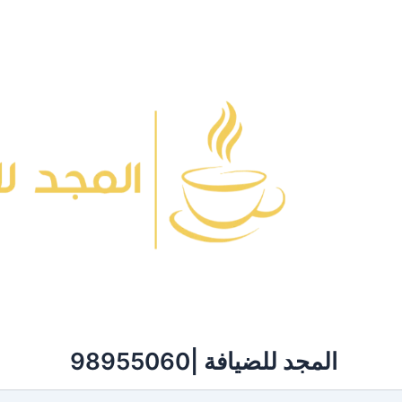
خطي
لى
لمحتوى
المجد للضيافة |98955060