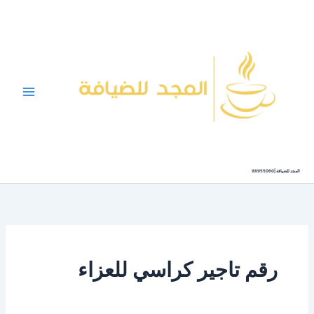
خطي
لى
لمحتوى
المجد للضيافة |98955060
رقم تاجير كراسي للعزاء