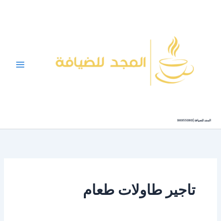
خطي
لى
لمحتوى
المجد للضيافة |98955060
تاجير طاولات طعام