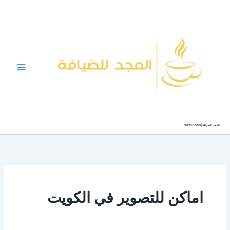
خطي
لى
لمحتوى
المجد للضيافة |98955060
اماكن للتصوير في الكويت