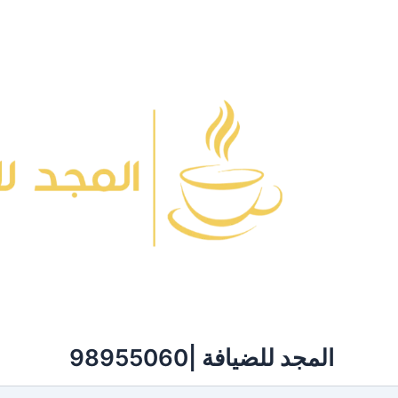
خطي
لى
لمحتوى
المجد للضيافة |98955060