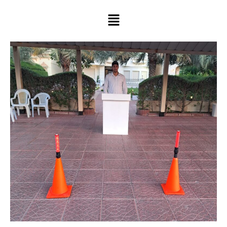
خطي
لى
لمحتوى