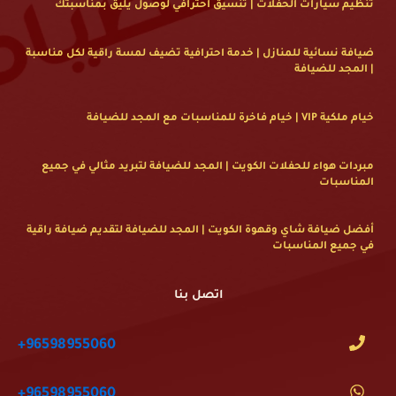
تنظيم سيارات الحفلات | تنسيق احترافي لوصول يليق بمناسبتك
ضيافة نسائية للمنازل | خدمة احترافية تضيف لمسة راقية لكل مناسبة
| المجد للضيافة
خيام ملكية VIP | خيام فاخرة للمناسبات مع المجد للضيافة
مبردات هواء للحفلات الكويت | المجد للضيافة لتبريد مثالي في جميع
المناسبات
أفضل ضيافة شاي وقهوة الكويت | المجد للضيافة لتقديم ضيافة راقية
في جميع المناسبات
اتصل بنا
+96598955060
+96598955060