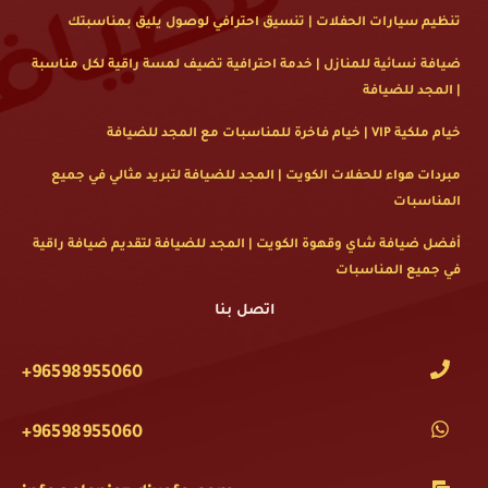
تنظيم سيارات الحفلات | تنسيق احترافي لوصول يليق بمناسبتك
ضيافة نسائية للمنازل | خدمة احترافية تضيف لمسة راقية لكل مناسبة
| المجد للضيافة
خيام ملكية VIP | خيام فاخرة للمناسبات مع المجد للضيافة
مبردات هواء للحفلات الكويت | المجد للضيافة لتبريد مثالي في جميع
المناسبات
أفضل ضيافة شاي وقهوة الكويت | المجد للضيافة لتقديم ضيافة راقية
في جميع المناسبات
اتصل بنا
+96598955060
+96598955060