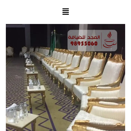
خطي
لى
لمحتوى