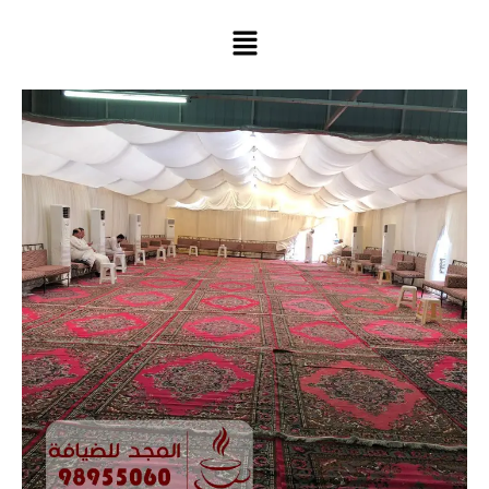
خطي
لى
لمحتوى