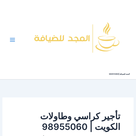
خطي
لى
لمحتوى
المجد للضيافة |98955060
تأجير كراسي وطاولات
الكويت | 98955060