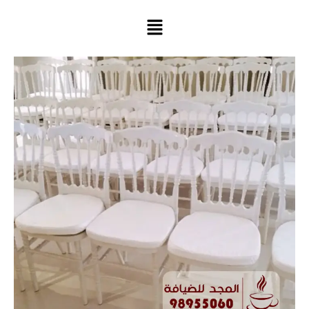
خطي
لى
لمحتوى