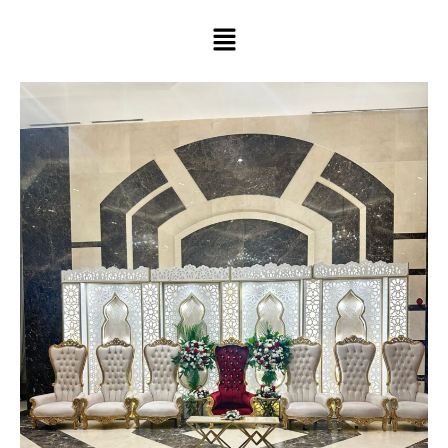
خطي
لى
لمحتوى